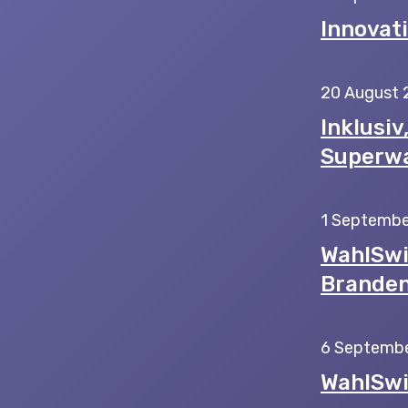
Innovati
20 August 
Inklusiv
Superwa
1 Septembe
WahlSwi
Branden
6 Septemb
WahlSwi