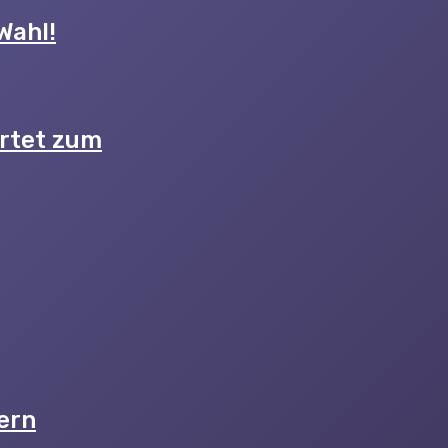
Wahl!
artet zum
ern