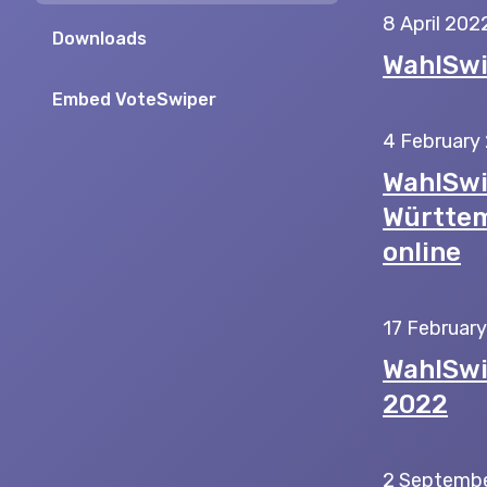
8 April 202
Downloads
WahlSwi
Embed VoteSwiper
4 February
WahlSwi
Württem
online
17 Februar
WahlSwi
2022
2 Septembe