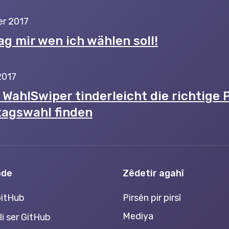
r 2017
ag mir wen ich wählen soll!
2017
WahlSwiper tinderleicht die richtige P
agswahl finden
ode
Zêdetir agahî
GitHub
Pirsên pir pirsî
Mediya
li ser GitHub