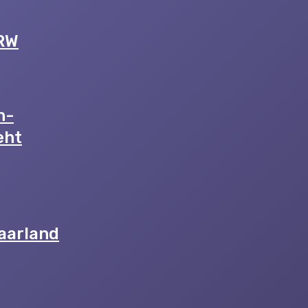
NRW
n-
eht
aarland