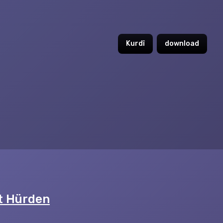
Kurdî
download
t Hürden