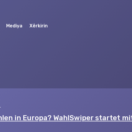
Mediya
Xêrkirin
4
len in Europa? WahlSwiper startet mi