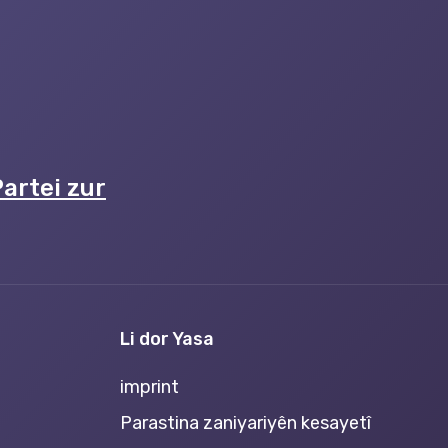
artei zur
Li dor Yasa
imprint
Parastina zaniyariyên kesayetî