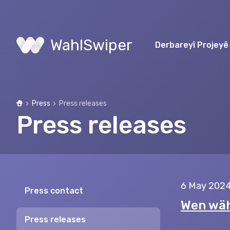
WahlSwiper
Derbareyî Projeyê
Press
Press releases
Home
Press releases
6 May 202
Press contact
Wen wäh
Press releases