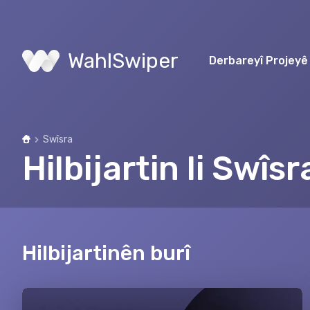
WahlSwiper
Derbareyî Projeyê
Swîsra
Home
Hilbijartin li Swîsr
Hilbijartinên burî