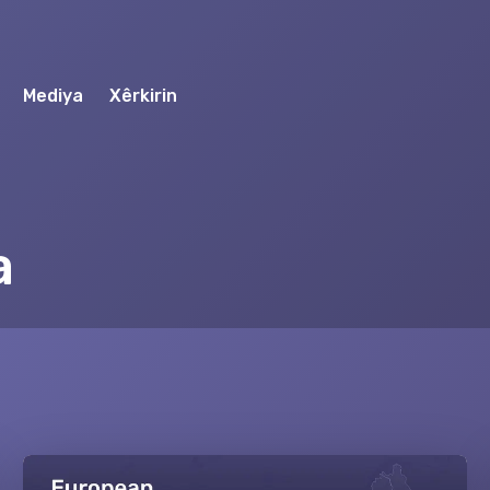
Mediya
Xêrkirin
a