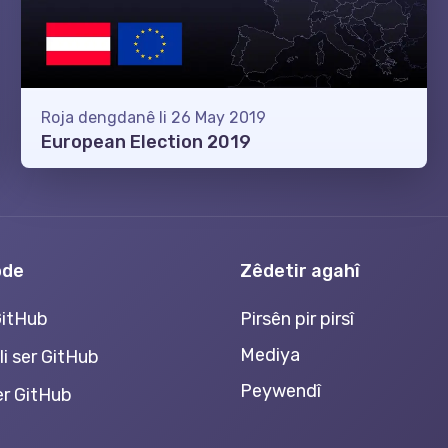
Roja dengdanê li 26 May 2019
European Election 2019
ode
Zêdetir agahî
GitHub
Pirsên pir pirsî
Mediya
li ser GitHub
Peywendî
ser GitHub