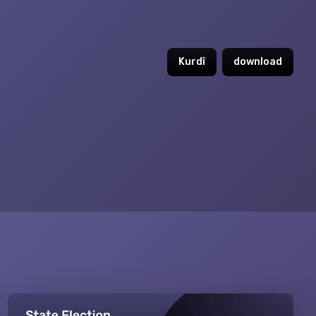
Kurdî
download