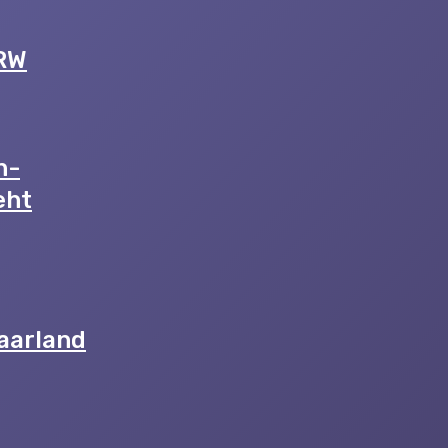
NRW
n-
eht
aarland