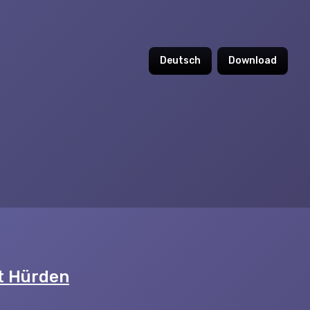
Deutsch
Download
t Hürden