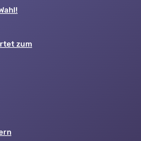
Wahl!
artet zum
ern