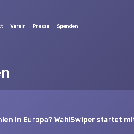
kt
Verein
Presse
Spenden
en
4
len in Europa? WahlSwiper startet mi