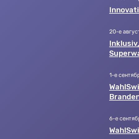
Innovati
20-е август
Inklusiv
Superwa
1-е сентябр
WahlSwi
Branden
6-е сентяб
WahlSwi