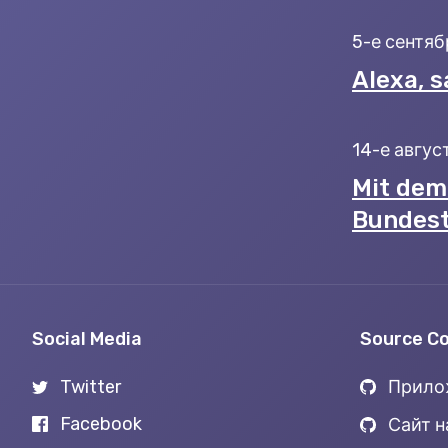
5-е сентябр
Alexa, s
14-е август
Mit dem 
Bundest
Social Media
Source C
Twitter
Прилож
Facebook
Сайт н