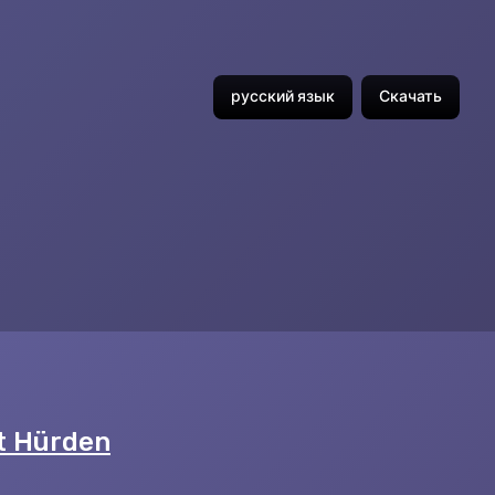
русский язык
Скачать
t Hürden