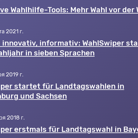
ve Wahlhilfe-Tools: Mehr Wahl vor der 
а 2021 г.
, innovativ, informativ: WahlSwiper st
hljahr in sieben Sprachen
я 2019 г.
per startet für Landtagswahlen in
burg und Sachsen
ря 2018 г.
per erstmals für Landtagswahl in Bay