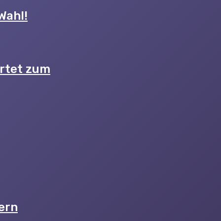
Wahl!
artet zum
ern