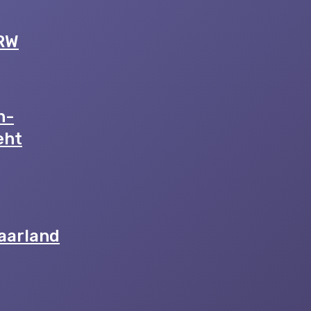
NRW
n-
eht
aarland