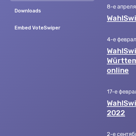
8-е апреля
Downloads
WahlSwi
Embed VoteSwiper
4-е феврал
WahlSwi
Württem
online
17-е февра
WahlSwi
2022
2-е сентяб