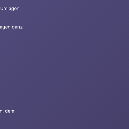
d Umlagen
lagen ganz
en, dem