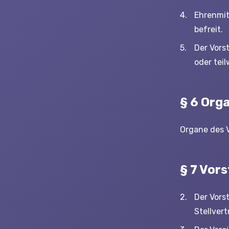
Ehrenmit
befreit.
Der Vors
oder tei
§ 6 Org
Organe des V
§ 7 Vor
Der Vors
Stellver