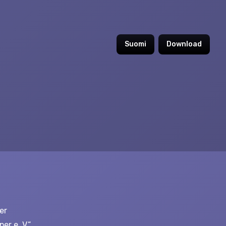
Suomi
Download
er
r e. V.“