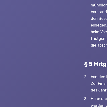
mündlic
Vorstand
den Besc
einlegen
beim Vor
fristgem
die absc
§ 5 Mit
Von den 
Zur Fina
des Jahr
Höhe und
werden v