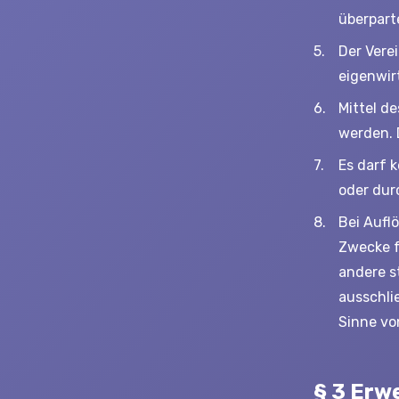
überpar
Der Verei
eigenwir
Mittel d
werden. 
Es darf 
oder dur
Bei Aufl
Zwecke f
andere s
ausschli
Sinne vo
§ 3 Erw