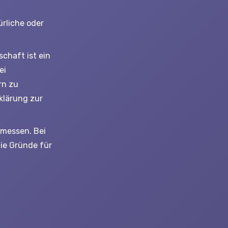
̈rliche oder
chaft ist ein
ei
rn zu
klärung zur
rmessen. Bei
e Gründe für