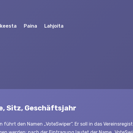
kkeesta
Paina
Lahjoita
e, Sitz, Geschäftsjahr
n führt den Namen „VoteSwiper“. Er soll in das Vereinsregist
gen werden; nach der Eintragung lautet der Name „VoteSwipe