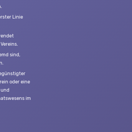
.
erster Linie
rwendet
Vereins.
emd sind,
n.
günstigter
rein oder eine
r und
taatswesens im