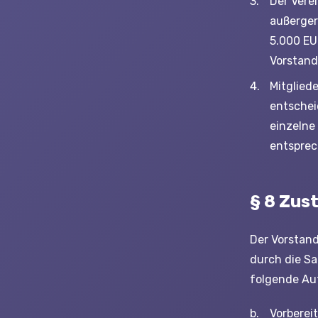
Der Vere
außerger
5.000 EU
Vorstand
Mitglied
entschei
einzelne
entsprec
§ 8 Zus
Der Vorstand
durch die Sa
folgende Au
Vorberei