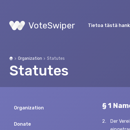
VoteSwiper
Tietoa tästä han
Organization
Statutes
Home
Statutes
§ 1 Nam
Organization
Der Verei
Donate
eingetra