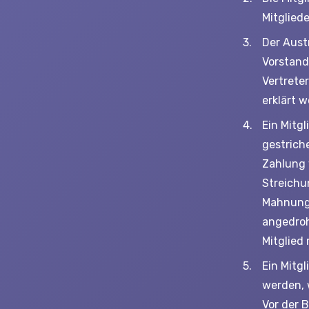
Mitgliede
Der Austr
Vorstand
Vertrete
erklärt 
Ein Mitg
gestrich
Zahlung 
Streichu
Mahnung 
angedroh
Mitglied 
Ein Mitg
werden, 
Vor der 