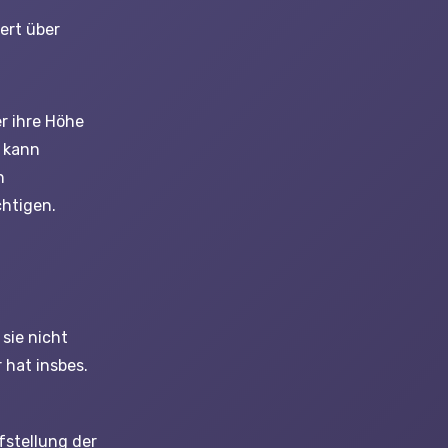
rt über
r ihre Höhe
 kann
n
htigen.
 sie nicht
 hat insbes.
fstellung der