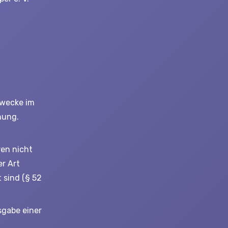
Zwecke im
nung.
en nicht
er Art
 sind (§ 52
sgabe einer