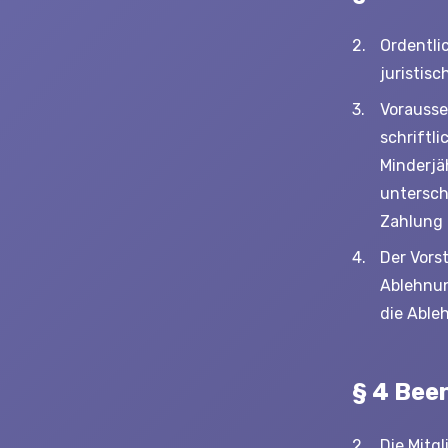
Ordentlic
juristis
Vorausse
schriftl
Minderjä
untersch
Zahlung d
Der Vors
Ablehnung
die Able
§ 4 Bee
Die Mitg