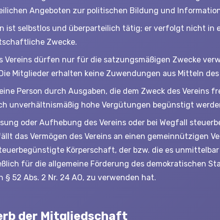
teilichen Angeboten zur politischen Bildung und Information
n ist selbstlos und überparteilich tätig; er verfolgt nicht in 
tschaftliche Zwecke.
es Vereins dürfen nur für die satzungsmäßigen Zwecke ve
Die Mitglieder erhalten keine Zuwendungen aus Mitteln des 
keine Person durch Ausgaben, die dem Zweck des Vereins fr
ch unverhältnismäßig hohe Vergütungen begünstigt werde
ösung oder Aufhebung des Vereins oder bei Wegfall steuerbe
ällt das Vermögen des Vereins an einen gemeinnützigen Ve
teuerbegünstigte Körperschaft, der bzw. die es unmittelba
eßlich für die allgemeine Förderung des demokratischen S
n § 52 Abs. 2 Nr. 24 AO, zu verwenden hat.
erb der Mitgliedschaft