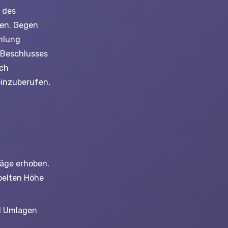
 des
den. Gegen
mlung
 Beschlusses
ach
einzuberufen,
räge erhoben.
pelten Höhe
nd Umlagen